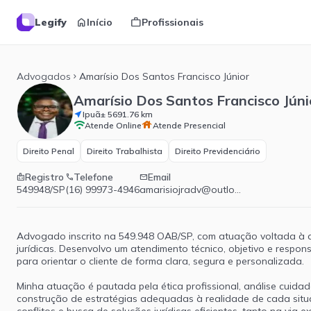
home
work
Legify
Início
Profissionais
Advogados
Amarísio Dos Santos Francisco Júnior
chevron_right
Amarísio Dos Santos Francisco Júni
Ipuã
± 5691.76 km
near_me
wifi
house
Atende Online
Atende Presencial
Direito Penal
Direito Trabalhista
Direito Previdenciário
Registro
Telefone
Email
badge
phone
email
549948/SP
(16) 99973-4946
amarisiojradv@outlook.com
Advogado inscrito na 549.948 OAB/SP, com atuação voltada à d
jurídicas. Desenvolvo um atendimento técnico, objetivo e resp
para orientar o cliente de forma clara, segura e personalizada.
Minha atuação é pautada pela ética profissional, análise cuida
construção de estratégias adequadas à realidade de cada situ