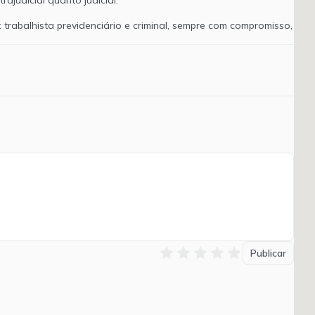
rajudicial quanto judicial.
trabalhista previdenciário e criminal, sempre com compromisso,
star
star
star
star
star
Publicar