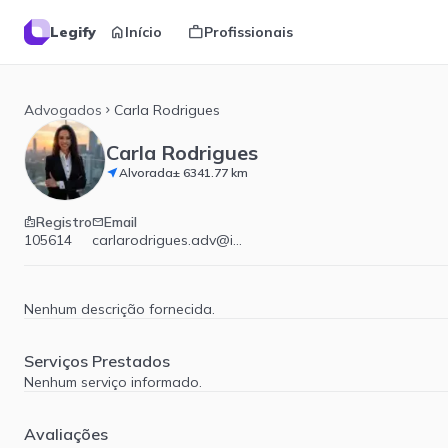
home
work
Legify
Início
Profissionais
Advogados
Carla Rodrigues
chevron_right
Carla Rodrigues
Alvorada
± 6341.77 km
near_me
Registro
Email
badge
email
105614
carlarodrigues.adv@icloud.com
Nenhum descrição fornecida.
Serviços Prestados
Nenhum serviço informado.
Avaliações