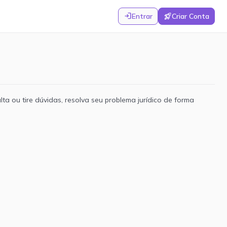
login
rocket_launch
Entrar
Criar Conta
ta ou tire dúvidas, resolva seu problema jurídico de forma
Novidades
Perguntar
Ajuda
3