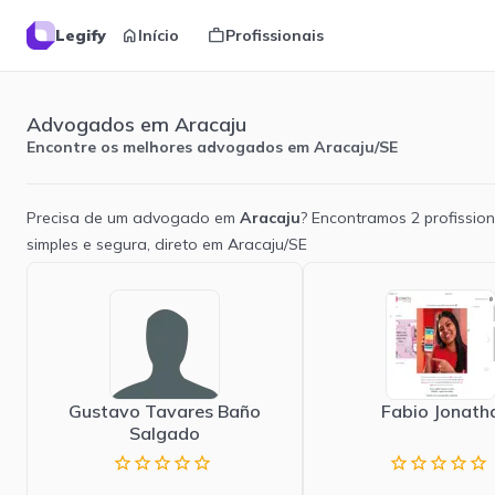
home
work
Legify
Início
Profissionais
Advogados em Aracaju
Encontre os melhores advogados em Aracaju/SE
Precisa de um advogado em
Aracaju
? Encontramos
2
profission
simples e segura, direto em
Aracaju
/
SE
Gustavo Tavares Baño
Fabio Jonath
Salgado
star_border
star_border
star_border
star_border
star_border
star_border
star_border
star_border
star_border
star_border