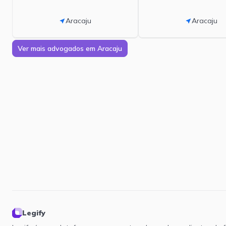
Aracaju
Aracaju
near_me
near_me
Ver mais advogados em Aracaju
Legify