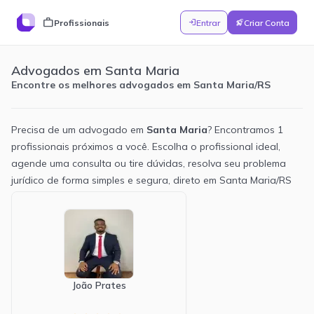
work
Profissionais
Entrar
Criar Conta
login
rocket_launch
Advogados em Santa Maria
Encontre os melhores advogados em Santa Maria/RS
Precisa de um advogado em
Santa Maria
? Encontramos
1
profissionais próximos a você. Escolha o profissional ideal,
agende uma consulta ou tire dúvidas, resolva seu problema
jurídico de forma simples e segura, direto em
Santa Maria
/
RS
Novidades
Perguntar
Ajuda
3
v1.6
7/3/2026
NOVO
Tema escuro
Adicionamos um tema escuro ao painel. Você pode
alterná-lo em Configurações → Aparência. Mudança
João Prates
puramente visual, sem alteração de comportamento.