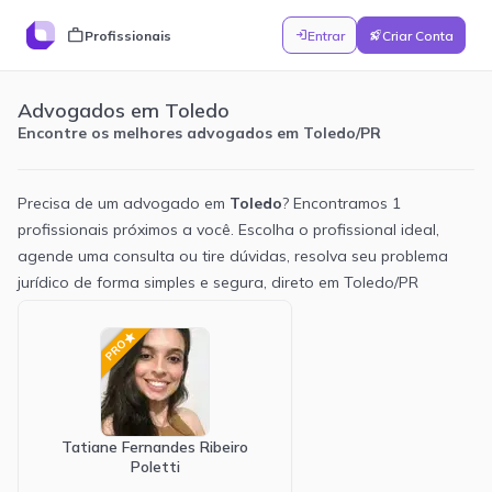
work
Profissionais
Entrar
Criar Conta
login
rocket_launch
Advogados em Toledo
Encontre os melhores advogados em Toledo/PR
Precisa de um advogado em
Toledo
? Encontramos
1
profissionais próximos a você. Escolha o profissional ideal,
agende uma consulta ou tire dúvidas, resolva seu problema
jurídico de forma simples e segura, direto em
Toledo
/
PR
Novidades
Perguntar
Ajuda
3
star
PRO
v1.6
7/3/2026
NOVO
Tema escuro
Adicionamos um tema escuro ao painel. Você pode
alterná-lo em Configurações → Aparência. Mudança
Tatiane Fernandes Ribeiro
puramente visual, sem alteração de comportamento.
Poletti