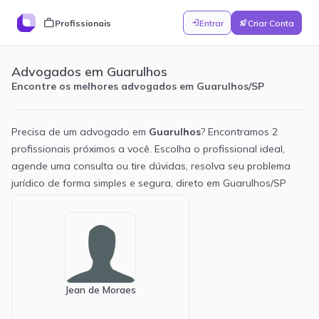
work
Profissionais
Entrar
Criar Conta
login
rocket_launch
Advogados em Guarulhos
Encontre os melhores advogados em Guarulhos/SP
Precisa de um advogado em
Guarulhos
? Encontramos
2
profissionais próximos a você. Escolha o profissional ideal,
agende uma consulta ou tire dúvidas, resolva seu problema
jurídico de forma simples e segura, direto em
Guarulhos
/
SP
Novidades
Perguntar
Ajuda
3
v1.6
7/3/2026
NOVO
Tema escuro
Adicionamos um tema escuro ao painel. Você pode
alterná-lo em Configurações → Aparência. Mudança
Jean de Moraes
puramente visual, sem alteração de comportamento.