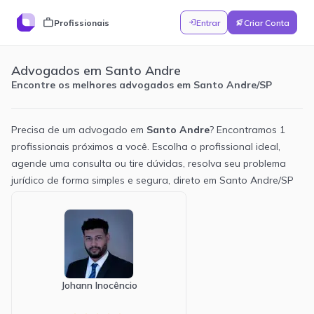
work
Profissionais
Entrar
Criar Conta
login
rocket_launch
Advogados em Santo Andre
Encontre os melhores advogados em Santo Andre/SP
Precisa de um advogado em
Santo Andre
? Encontramos
1
profissionais próximos a você. Escolha o profissional ideal,
agende uma consulta ou tire dúvidas, resolva seu problema
jurídico de forma simples e segura, direto em
Santo Andre
/
SP
Novidades
Perguntar
Ajuda
3
v1.6
7/3/2026
NOVO
Tema escuro
Adicionamos um tema escuro ao painel. Você pode
alterná-lo em Configurações → Aparência. Mudança
Johann Inocêncio
puramente visual, sem alteração de comportamento.