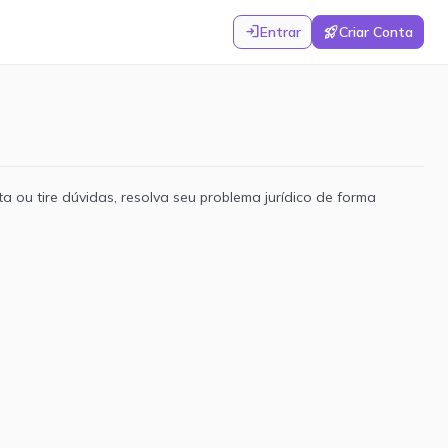
login
rocket_launch
Entrar
Criar Conta
a ou tire dúvidas, resolva seu problema jurídico de forma
Novidades
Perguntar
Ajuda
3