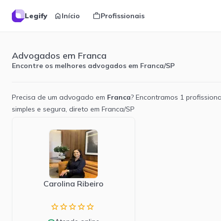
home
work
Legify
Início
Profissionais
Advogados em Franca
Encontre os melhores advogados em Franca/SP
Precisa de um advogado em
Franca
? Encontramos
1
profissiona
simples e segura, direto em
Franca
/
SP
Carolina Ribeiro
star_border
star_border
star_border
star_border
star_border