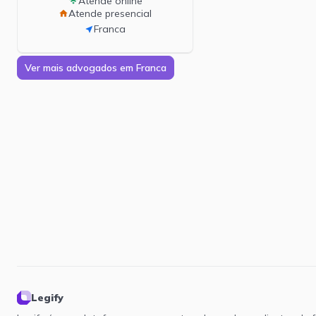
Atende online
wifi
Atende presencial
home
Franca
near_me
Ver mais advogados em Franca
Legify