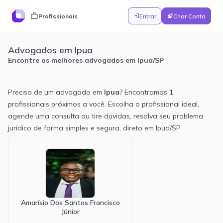
work
Profissionais
Entrar
Criar Conta
login
rocket_launch
Advogados em Ipua
Encontre os melhores advogados em Ipua/SP
Precisa de um advogado em
Ipua
? Encontramos
1
profissionais próximos a você. Escolha o profissional ideal,
agende uma consulta ou tire dúvidas, resolva seu problema
jurídico de forma simples e segura, direto em
Ipua
/
SP
Novidades
Perguntar
Ajuda
3
v1.6
7/3/2026
NOVO
Tema escuro
Adicionamos um tema escuro ao painel. Você pode
alterná-lo em Configurações → Aparência. Mudança
Amarísio Dos Santos Francisco
puramente visual, sem alteração de comportamento.
Júnior